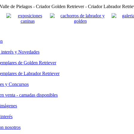
ón
e interés y Novedades
ejemplares de Golden Retriever
ejemplares de Labrador Retriever
nes y Concursos
 en venta - camadas disponibles
 imágenes
 interés
on nosotros