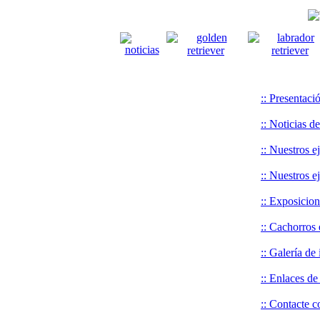
:: Presentaci
:: Noticias d
:: Nuestros 
:: Nuestros 
:: Exposicio
:: Cachorros
:: Galería de
:: Enlaces de
:: Contacte c