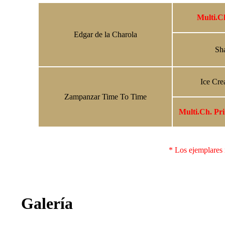
Multi.Ch
Edgar de la Charola
Sh
Ice Cre
Zampanzar Time To Time
Multi.Ch. Pr
* Los ejemplares 
Galería