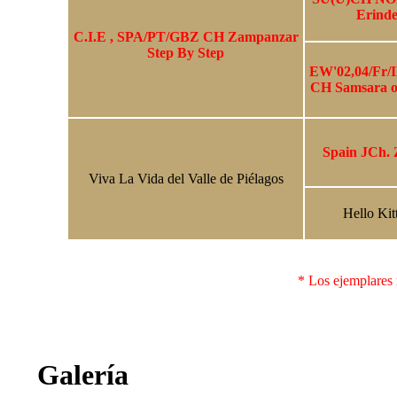
Erinde
C.I.E , SPA/PT/GBZ CH Zampanzar
Step By Step
EW'02,04/Fr/
CH Samsara o
Spain JCh.
Viva La Vida del Valle de Piélagos
Hello Kit
* Los ejemplares 
Galería